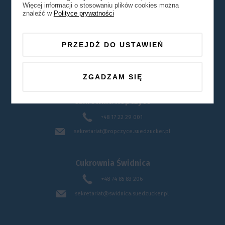
Więcej informacji o stosowaniu plików cookies można
znaleźć w
Polityce prywatności
Biuro handlowe - Wieliczka
PRZEJDŹ DO USTAWIEŃ
+48 12 261 80 00
biuro.handlowe@suedzucker.pl
ZGADZAM SIĘ
Cukrownia Ropczyce
+48 17 22 29 001
sekretariat@ropczyce.suedzucker.pl
Cukrownia Świdnica
+48 74 85 83 206
sekretariat@swidnica.suedzucker.pl