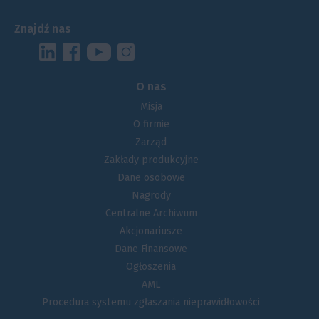
commitment.
Znajdź nas
EMPLOYEES
O nas
Misja
BUSINESS
Cafeteria System
O firmie
Zarząd
ENVIRONMENT
Training
Suppliers
Zakłady produkcyjne
SOCIETY
Dane osobowe
Healthcare
Customers
Biogas Plant
Nagrody
Team-building Events
Consumers
Wastewater Treatment Plants
Kid’s Corner Program
Centralne Archiwum
Akcjonariusze
SOCIAL RESPONSIBILITY
Our Kids
Quality
Noise Reduction
Dane Finansowe
Ogłoszenia
Employee Opinion Survey
Safety at Work
Closed Water Circulation Systems
Sedex/SMETA
AML
Procedura systemu zgłaszania nieprawidłowości
Newsletter
Marketing
Electronic Invoices
Code of Conduct