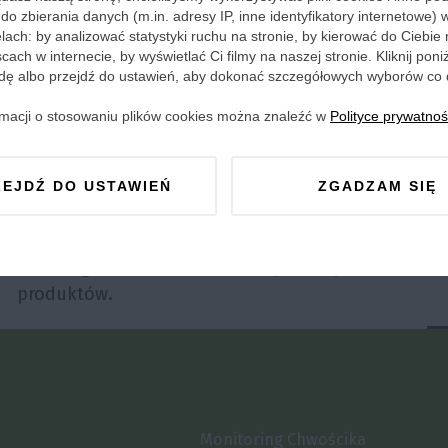
do zbierania danych (m.in. adresy IP, inne identyfikatory internetowe) 
lach: by analizować statystyki ruchu na stronie, by kierować do Ciebie
cach w internecie, by wyświetlać Ci filmy na naszej stronie. Kliknij poniż
dę albo przejdź do ustawień, aby dokonać szczegółowych wyborów co 
rmacji o stosowaniu plików cookies można znaleźć w
Polityce prywatnoś
Pasze płynne
Nasze wyjątkowe pasze płynne to produkty wytwar
ZEJDŹ DO USTAWIEŃ
ZGADZAM SIĘ
składnikiem jest
melasa buraczana
, produkowana w
nasze pasze zawierają również inne składniki, któr
W szczególności zróżnicowane poziomy białka, któ
produktów.
Dlaczego warto wybrać nasze
pasze płynne
?
Zdrowe bydło:
Nasze produkty
są doskonałym uzupełnieniem pasz
Monitoring Chwościka