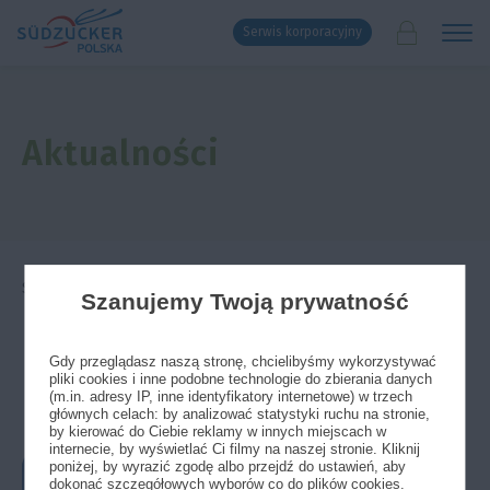
Serwis korporacyjny
Aktualności
Strona główna
»
Aktualności
»
Informacja
»
Dni Pola DLG
Szanujemy Twoją prywatność
17/06/2022
Gdy przeglądasz naszą stronę, chcielibyśmy wykorzystywać
pliki cookies i inne podobne technologie do zbierania danych
Dni Pola DLG
(m.in. adresy IP, inne identyfikatory internetowe) w trzech
głównych celach: by analizować statystyki ruchu na stronie,
by kierować do Ciebie reklamy w innych miejscach w
internecie, by wyświetlać Ci filmy na naszej stronie. Kliknij
W dniach 14 – 16 czerwca 2022
poniżej, by wyrazić zgodę albo przejdź do ustawień, aby
w gospodarstwie doświadczalnym
dokonać szczegółowych wyborów co do plików cookies.