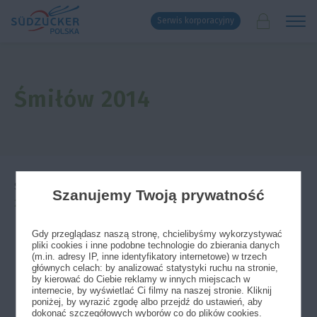
Serwis korporacyjny
Śmiłów 2014
Strona główna
»
Galeria
»
Dzień Buraka Cukrowego
»
Śmiłów
Szanujemy Twoją prywatność
2014
Gdy przeglądasz naszą stronę, chcielibyśmy wykorzystywać
pliki cookies i inne podobne technologie do zbierania danych
(m.in. adresy IP, inne identyfikatory internetowe) w trzech
głównych celach: by analizować statystyki ruchu na stronie,
by kierować do Ciebie reklamy w innych miejscach w
internecie, by wyświetlać Ci filmy na naszej stronie. Kliknij
poniżej, by wyrazić zgodę albo przejdź do ustawień, aby
dokonać szczegółowych wyborów co do plików cookies.