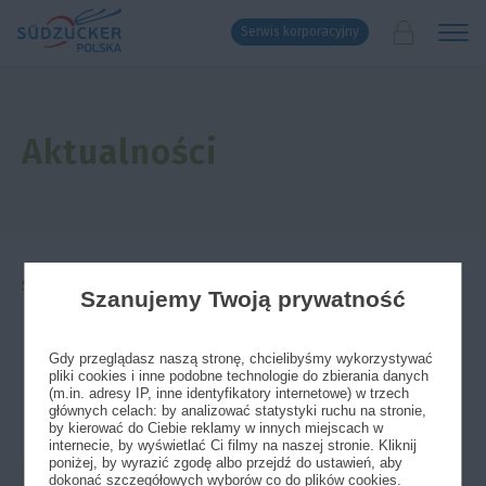
Serwis korporacyjny
Aktualności
Strona główna
»
Aktualności
»
Informacja
»
Dni Pola DLG
Szanujemy Twoją prywatność
08/03/2016
Gdy przeglądasz naszą stronę, chcielibyśmy wykorzystywać
pliki cookies i inne podobne technologie do zbierania danych
Dni Pola DLG
(m.in. adresy IP, inne identyfikatory internetowe) w trzech
głównych celach: by analizować statystyki ruchu na stronie,
by kierować do Ciebie reklamy w innych miejscach w
internecie, by wyświetlać Ci filmy na naszej stronie. Kliknij
Grupa Südzucker jako partner
poniżej, by wyrazić zgodę albo przejdź do ustawień, aby
merytoryczny Dni Pola DLG (niem.
dokonać szczegółowych wyborów co do plików cookies.