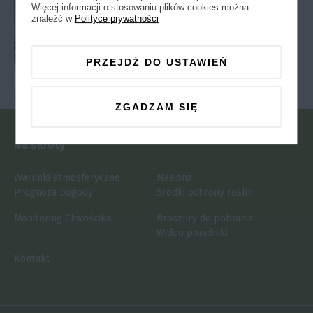
Więcej informacji o stosowaniu plików cookies można
i zbioru buraków pod potrzeby
znaleźć w
Polityce prywatności
przerobowe cukrowni. Bardzo
ważnym elementem w tym czasie
jest dobre zaplanowanie
PRZEJDŹ DO USTAWIEŃ
lokalizacji pryzmy. Dobrze
uformowana pryzma zmniejsza straty, ułatwia
ZGADZAM SIĘ
załadunek i odbiór.
Na skróty
Prawidłowo złożona pryzma powinna:
Warunki atmosferyczne
Nasiona
Prognoza pogody
Środki ochrony roślin
być zlokalizowana przy drodze utwardzonej,
miejsce pod pryzmę powinno być wyrównane,
Monitoring Chwościka
Broszury do pobrania
bez kolein i znacznych zagłębień,
umożliwić dojazd samochodów do pryzmy
Wideo poradniki
w każdych warunkach atmosferycznych,
być zwarta i prosta,
Kontakt
szerokość pryzmy dopasowana do szerokości
doczyszczarki od 8 do 10m,
wysokość pryzmy do 3m.