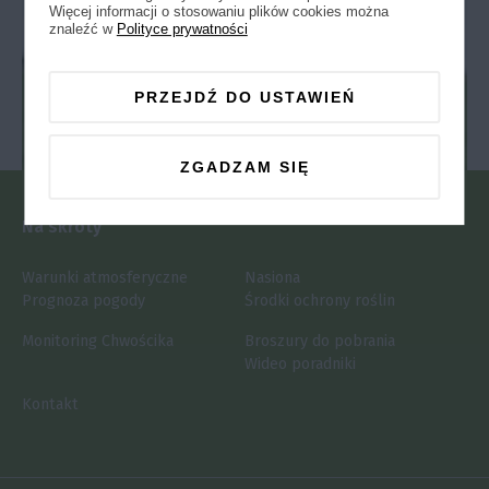
Więcej informacji o stosowaniu plików cookies można
znaleźć w
Polityce prywatności
PRZEJDŹ DO USTAWIEŃ
ZGADZAM SIĘ
Na skróty
Warunki atmosferyczne
Nasiona
Prognoza pogody
Środki ochrony roślin
Monitoring Chwościka
Broszury do pobrania
Wideo poradniki
Kontakt