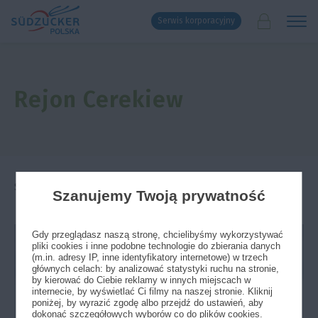
Serwis korporacyjny
Rejon Cerekiew
Strona główna
»
Doradztwo
»
DORADCY
»
Rejon Cerekiew
Szanujemy Twoją prywatność
Gdy przeglądasz naszą stronę, chcielibyśmy wykorzystywać
pliki cookies i inne podobne technologie do zbierania danych
(m.in. adresy IP, inne identyfikatory internetowe) w trzech
głównych celach: by analizować statystyki ruchu na stronie,
by kierować do Ciebie reklamy w innych miejscach w
internecie, by wyświetlać Ci filmy na naszej stronie. Kliknij
poniżej, by wyrazić zgodę albo przejdź do ustawień, aby
dokonać szczegółowych wyborów co do plików cookies.