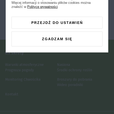
Więcej informacji o stosowaniu plików cookies można
znaleźć w
Polityce prywatności
PRZEJDŹ DO USTAWIEŃ
ZGADZAM SIĘ
Na skróty
Warunki atmosferyczne
Nasiona
Prognoza pogody
Środki ochrony roślin
Monitoring Chwościka
Broszury do pobrania
Wideo poradniki
Kontakt
Instrukcja oceny jakości
Pobierz