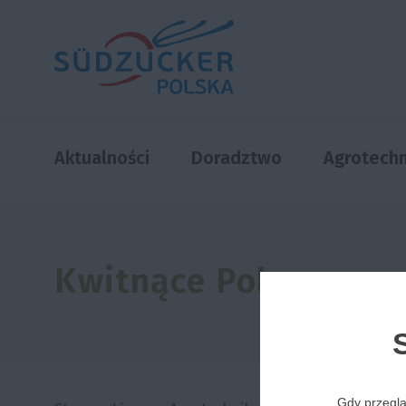
Aktualności
Doradztwo
Agrotechn
Kwitnące Pola
Gdy przeglą