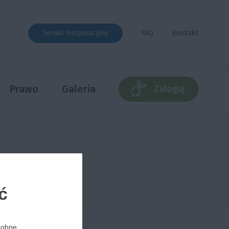
Serwis korporacyjny
FAQ
Kontakt
Prawo
Galeria
Zaloguj
ć
odobne