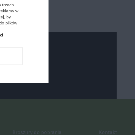
w trzech
 reklamy w
ej, by
do plików
ci
Broszury do pobrania
Kontakt