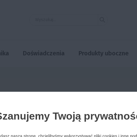
ika
Doświadczenia
Produkty uboczne
Szanujemy Twoją prywatnoś
dasz naszą stronę, chcielibyśmy wykorzystywać pliki cookies i inne p