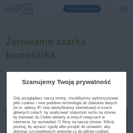
Serwis korporacyjny
Żerowanie szarka
komośnika
Szanujemy Twoją prywatność
Strona główna
»
Agrotechnika
»
Wideo poradniki
Gdy przeglądasz naszą stronę, chcielibyśmy wykorzystywać
pliki cookies i inne podobne technologie do zbierania danych
(m.in. adresy IP, inne identyfikatory internetowe) w trzech
głównych celach: by analizować statystyki ruchu na stronie,
by kierować do Ciebie reklamy w innych miejscach w
internecie, by wyświetlać Ci filmy na naszej stronie. Kliknij
poniżej, by wyrazić zgodę albo przejdź do ustawień, aby
dokonać szczegółowych wyborów co do plików cookies.