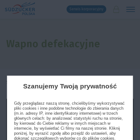
Serwis korporacyjny
Wapno defekacyjne
Strona główna
»
Agrotechnika
»
Wideo poradniki
Szanujemy Twoją prywatność
Gdy przeglądasz naszą stronę, chcielibyśmy wykorzystywać
pliki cookies i inne podobne technologie do zbierania danych
(m.in. adresy IP, inne identyfikatory internetowe) w trzech
głównych celach: by analizować statystyki ruchu na stronie,
by kierować do Ciebie reklamy w innych miejscach w
internecie, by wyświetlać Ci filmy na naszej stronie. Kliknij
poniżej, by wyrazić zgodę albo przejdź do ustawień, aby
dokonać szczegółowych wyborów co do plików cookies.