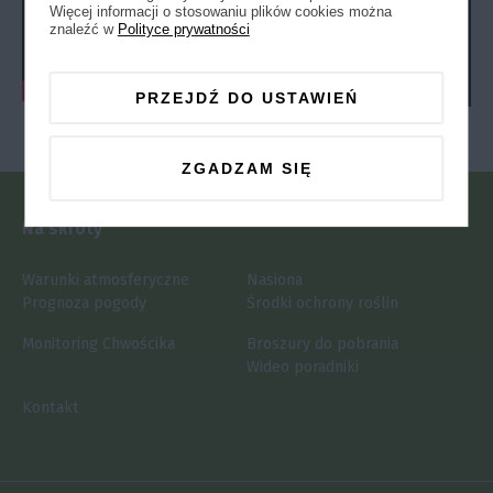
Więcej informacji o stosowaniu plików cookies można
znaleźć w
Polityce prywatności
PRZEJDŹ DO USTAWIEŃ
ZGADZAM SIĘ
Pozostałe wideo
Na skróty
Warunki atmosferyczne
Nasiona
Prognoza pogody
Środki ochrony roślin
Monitoring Chwościka
Broszury do pobrania
Wideo poradniki
Kontakt
Zobacz