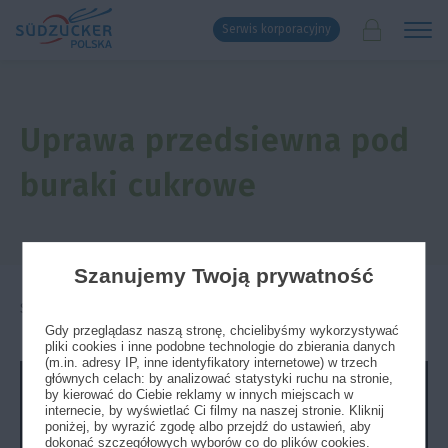
Serwis korporacyjny
Uprawa przedsiewna pod
buraki cukrowe
Szanujemy Twoją prywatność
Strona główna
»
Agrotechnika
»
Wideo poradniki
Gdy przeglądasz naszą stronę, chcielibyśmy wykorzystywać
pliki cookies i inne podobne technologie do zbierania danych
(m.in. adresy IP, inne identyfikatory internetowe) w trzech
głównych celach: by analizować statystyki ruchu na stronie,
by kierować do Ciebie reklamy w innych miejscach w
internecie, by wyświetlać Ci filmy na naszej stronie. Kliknij
poniżej, by wyrazić zgodę albo przejdź do ustawień, aby
dokonać szczegółowych wyborów co do plików cookies.