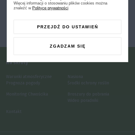
Więcej informacji o stosowaniu plików cookies można
znaleźć w
Polityce prywatności
PRZEJDŹ DO USTAWIEŃ
ZGADZAM SIĘ
Plon Cukru [t/ha]
Doświadczenie z Technikami
Na skróty
Uprawy 2013
Warunki atmosferyczne
Nasiona
Prognoza pogody
Środki ochrony roślin
Monitoring Chwościka
Broszury do pobrania
Wideo poradniki
Kontakt